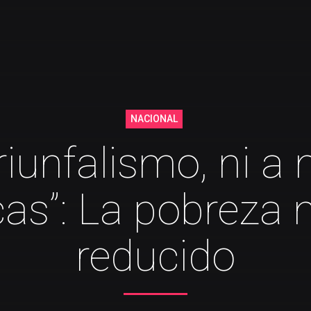
NACIONAL
riunfalismo, ni a
icas”: La pobreza 
reducido