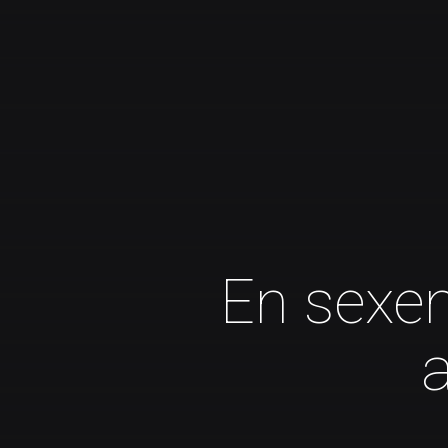
En sexe
a