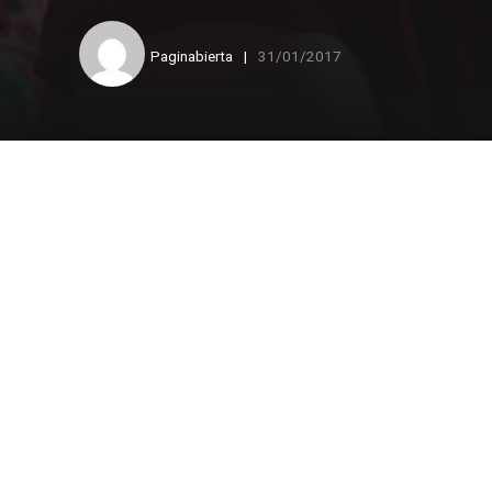
Paginabierta
31/01/2017
Marcela Lagarde y de 
Cimacnoticias en su 
Martínez López.
Primera parte
Por Lucía Lagunes Hu
CIUDAD DE MEXICO, 31 de enero 