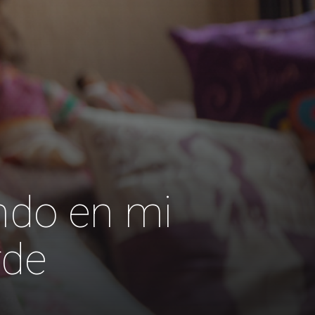
ndo en mi
rde