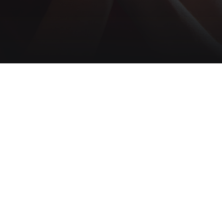
los Ríos en entrevista con
casa/CIMACFoto: César
erta*/Cimacnoticias
del 2017.- Si hay una teórica feminista en