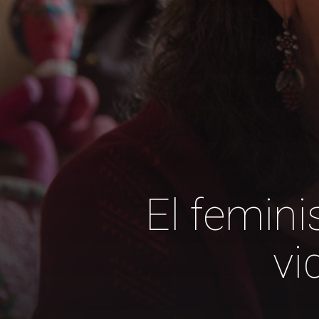
El femin
vi