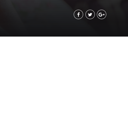
Buscar
Lo último
Entre líneas y grietas/ Cuando la
violencia es burocracia. Y la