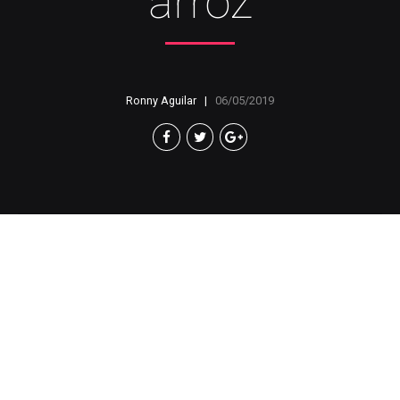
arroz
Ronny Aguilar
06/05/2019
Por: Ronny Aguilar
CAMPECHE, Cam., a 06 de mayo de 2019.-
Pobladores de San Juan Bautista Sahcabchén
denunciaron la contaminación de recursos hídricos,