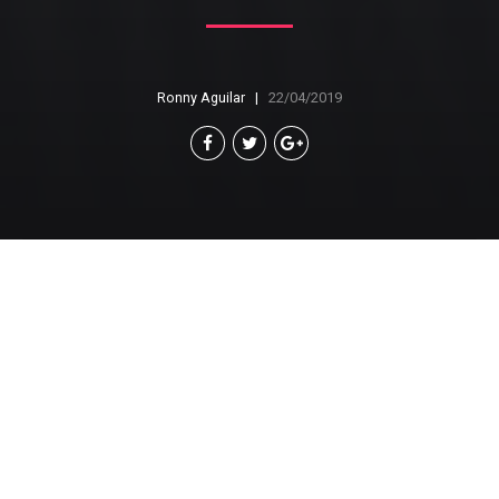
Ronny Aguilar
22/04/2019
Por: Redacción
CAMPECHE, Cam., a 22 de abril de 2019.- Tras
informar que los reportes de captura de camarón
son regulares, el presidente de la Cámara Nacional
de la Industria Pesquera de Campeche
(Canainpesca), Francisco Romellón Herrera, señaló