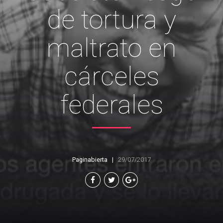
de tortura y
maltrato en
cárceles
federales
Paginabierta
29/07/2017