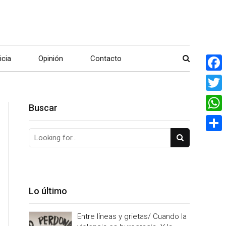
icia
Opinión
Contacto
Face
Twitte
Buscar
What
Share
Lo último
Entre líneas y grietas/ Cuando la