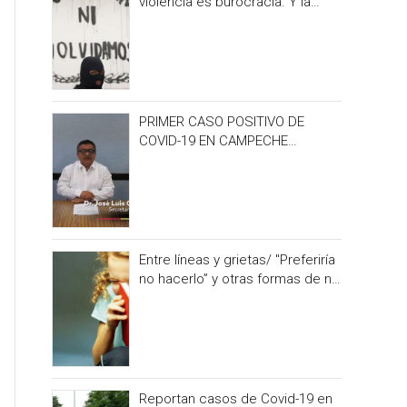
violencia es burocracia. Y la
burocracia olvido.
PRIMER CASO POSITIVO DE
COVID-19 EN CAMPECHE
OCURRIÓ 3 DÍAS ANTES DEL
IRONMAN 70.3
Entre líneas y grietas/ "Preferiría
no hacerlo” y otras formas de no
alimentar la curiosidad
Reportan casos de Covid-19 en