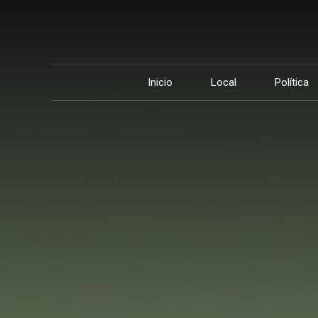
Inicio
Local
Política