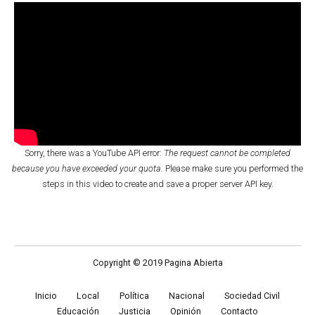
Sorry, there was a YouTube API error:
The request cannot be completed
because you have exceeded your quota.
Please make sure you performed the
steps in this video
to create and save a proper server API key.
Copyright © 2019 Pagina Abierta
Inicio
Local
Política
Nacional
Sociedad Civil
Educación
Justicia
Opinión
Contacto