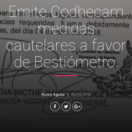
Emite Codhecam
medidas
cautelares a favor
de Bestiómetro.
Ronny Aguilar
06/04/2018