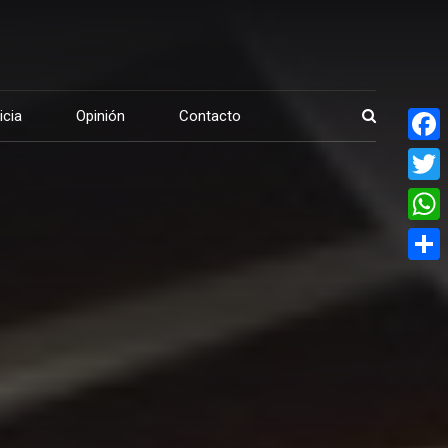
icia
Opinión
Contacto
Face
Twitte
What
Share