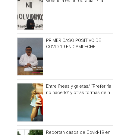
violencia es burocracia. Y la
burocracia olvido.
PRIMER CASO POSITIVO DE
COVID-19 EN CAMPECHE
OCURRIÓ 3 DÍAS ANTES DEL
IRONMAN 70.3
Entre líneas y grietas/ "Preferiría
no hacerlo” y otras formas de no
alimentar la curiosidad
Reportan casos de Covid-19 en