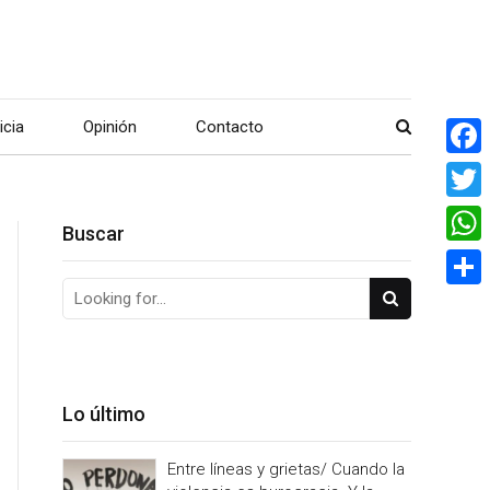
icia
Opinión
Contacto
Face
Twitte
Buscar
What
Share
Lo último
Entre líneas y grietas/ Cuando la