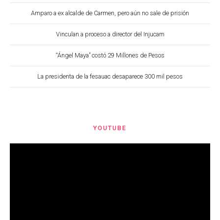
Amparo a ex alcalde de Carmen, pero aún no sale de prisión
Vinculan a proceso a director del Injucam
“Ángel Maya” costó 29 Millones de Pesos
La presidenta de la fesauac desaparece 300 mil pesos
YOUTUBE