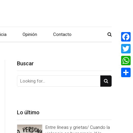
icia
Opinión
Contacto
Face
Twitte
Buscar
What
Share
Lo último
Entre líneas y grietas/ Cuando la