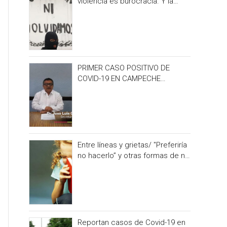
violencia es burocracia. Y la
burocracia olvido.
PRIMER CASO POSITIVO DE
COVID-19 EN CAMPECHE
OCURRIÓ 3 DÍAS ANTES DEL
IRONMAN 70.3
Entre líneas y grietas/ "Preferiría
no hacerlo” y otras formas de no
alimentar la curiosidad
Reportan casos de Covid-19 en