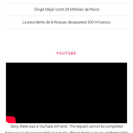
“Ángel Maya” costó 29 Millones de Pesos
La presidenta de la fesauac desaparece 300 mil pesos
YOUTUBE
Sorry, there was a YouTube API error:
The request cannot be completed
because you have exceeded your quota.
Please make sure you performed the