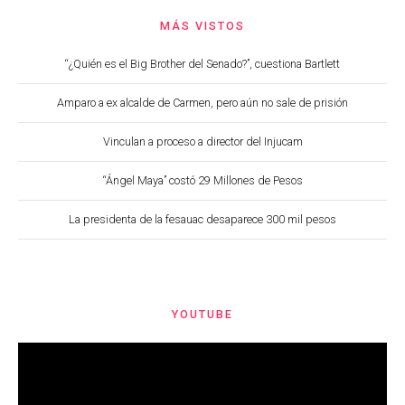
MÁS VISTOS
“¿Quién es el Big Brother del Senado?”, cuestiona Bartlett
Amparo a ex alcalde de Carmen, pero aún no sale de prisión
Vinculan a proceso a director del Injucam
“Ángel Maya” costó 29 Millones de Pesos
La presidenta de la fesauac desaparece 300 mil pesos
YOUTUBE