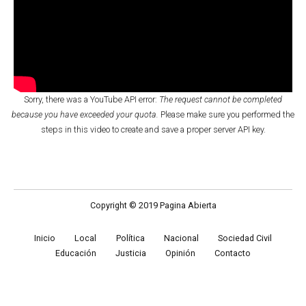
Sorry, there was a YouTube API error:
The request cannot be completed
because you have exceeded your quota.
Please make sure you performed the
steps in this video
to create and save a proper server API key.
Copyright © 2019 Pagina Abierta
Inicio
Local
Política
Nacional
Sociedad Civil
Educación
Justicia
Opinión
Contacto