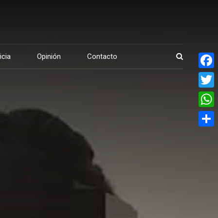
icia
Opinión
Contacto
Face
Twitte
What
Share