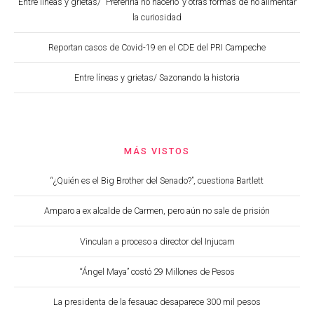
Entre líneas y grietas/ “Preferiría no hacerlo” y otras formas de no alimentar
la curiosidad
Reportan casos de Covid-19 en el CDE del PRI Campeche
Entre líneas y grietas/ Sazonando la historia
MÁS VISTOS
“¿Quién es el Big Brother del Senado?”, cuestiona Bartlett
Amparo a ex alcalde de Carmen, pero aún no sale de prisión
Vinculan a proceso a director del Injucam
“Ángel Maya” costó 29 Millones de Pesos
La presidenta de la fesauac desaparece 300 mil pesos