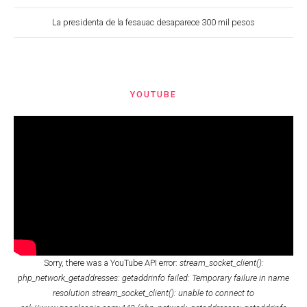
La presidenta de la fesauac desaparece 300 mil pesos
YOUTUBE
Sorry, there was a YouTube API error:
stream_socket_client():
php_network_getaddresses: getaddrinfo failed: Temporary failure in name
resolution stream_socket_client(): unable to connect to