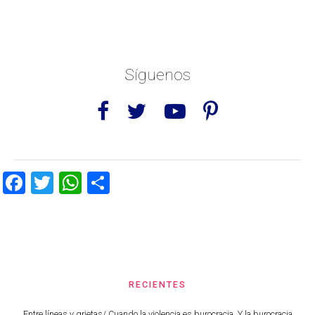
Síguenos
Facebook
Twitter
WhatsApp
Share
RECIENTES
Entre líneas y grietas/ Cuando la violencia es burocracia. Y la burocracia