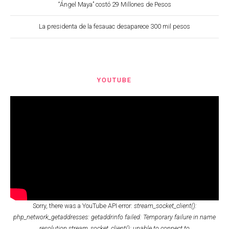
“Ángel Maya” costó 29 Millones de Pesos
La presidenta de la fesauac desaparece 300 mil pesos
YOUTUBE
Sorry, there was a YouTube API error:
stream_socket_client():
php_network_getaddresses: getaddrinfo failed: Temporary failure in name
resolution stream_socket_client(): unable to connect to