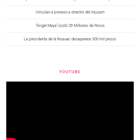
Vinculan a proceso a director del Injucam
“Ángel Maya” costó 29 Millones de Pesos
La presidenta de la fesauac desaparece 300 mil pesos
YOUTUBE