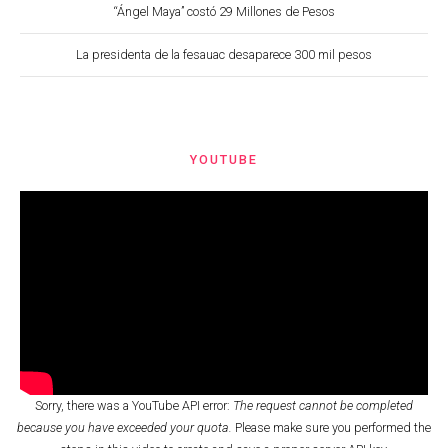
“Ángel Maya” costó 29 Millones de Pesos
La presidenta de la fesauac desaparece 300 mil pesos
YOUTUBE
Sorry, there was a YouTube API error:
The request cannot be completed
because you have exceeded your quota.
Please make sure you performed the