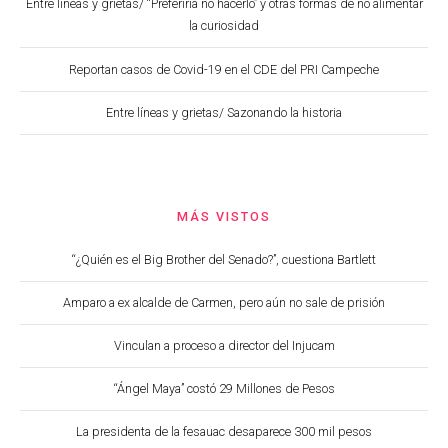
Entre líneas y grietas/ “Preferiría no hacerlo” y otras formas de no alimentar
la curiosidad
Reportan casos de Covid-19 en el CDE del PRI Campeche
Entre líneas y grietas/ Sazonando la historia
MÁS VISTOS
“¿Quién es el Big Brother del Senado?”, cuestiona Bartlett
Amparo a ex alcalde de Carmen, pero aún no sale de prisión
Vinculan a proceso a director del Injucam
“Ángel Maya” costó 29 Millones de Pesos
La presidenta de la fesauac desaparece 300 mil pesos