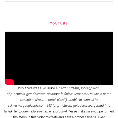
YOUTUBE
Sorry, there was a YouTube API error:
stream_socket_client():
php_network_getaddresses: getaddrinfo failed: Temporary failure in name
resolution stream_socket_client(): unable to connect to
ssl://www.googleapis.com:443 (php_network_getaddresses: getaddrinfo
failed: Temporary failure in name resolution)
Please make sure you performed
the
steps in this video
to create and save a proper server API key.