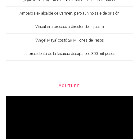
Amparo a ex alcalde de Carmen, pero aún no sale de prisión
Vinculan a proceso a director del Injucam
“Ángel Maya” costó 29 Millones de Pesos
La presidenta de la fesauac desaparece 300 mil pesos
YOUTUBE