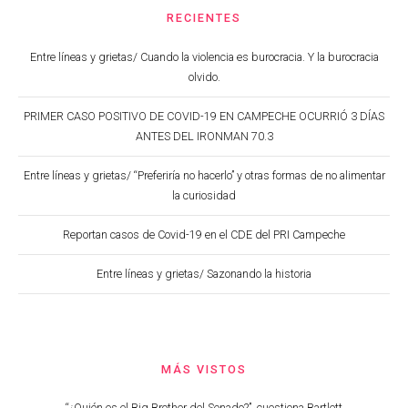
RECIENTES
Entre líneas y grietas/ Cuando la violencia es burocracia. Y la burocracia
olvido.
PRIMER CASO POSITIVO DE COVID-19 EN CAMPECHE OCURRIÓ 3 DÍAS
ANTES DEL IRONMAN 70.3
Entre líneas y grietas/ “Preferiría no hacerlo” y otras formas de no alimentar
la curiosidad
Reportan casos de Covid-19 en el CDE del PRI Campeche
Entre líneas y grietas/ Sazonando la historia
MÁS VISTOS
“¿Quién es el Big Brother del Senado?”, cuestiona Bartlett